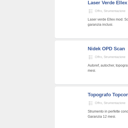
Laser Verde Ellex
Offro
,
Strumentazione
Laser verde Ellex mod. Sol
garanzia inclusi.
Nidek OPD Scan
Offro
,
Strumentazione
Autoref, autocher, topogra
mesi.
Topografo Topco
Offro
,
Strumentazione
Strumento in perfette con
Garanzia 12 mesi.