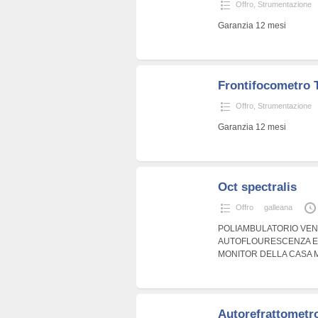
Offro
,
Strumentazione
Garanzia 12 mesi
Frontifocometro
Offro
,
Strumentazione
Garanzia 12 mesi
Oct spectralis
Offro
galleana
POLIAMBULATORIO VEN
AUTOFLOURESCENZA E
MONITOR DELLA CASA M
Autorefrattometr