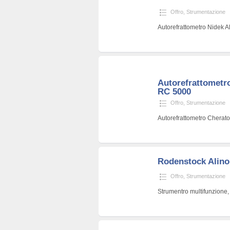
Offro
,
Strumentazione
Autorefrattometro Nidek 
Autorefrattometr
RC 5000
Offro
,
Strumentazione
Autorefrattometro Cherat
Rodenstock Alino
Offro
,
Strumentazione
Strumentro multifunzione,