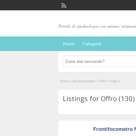
Portale di oftalmologia con annunci strumenta
Home
Categorie
Home
»
Strumentazione
»
Offro
»
Page 5
Listings for Offro (130)
Frontifocometro 