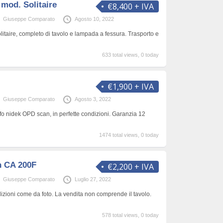
 mod. Solitaire
€8,400 + IVA
Giuseppe Comparato
Agosto 10, 2022
itaire, completo di tavolo e lampada a fessura. Trasporto e
633 total views, 0 today
€1,900 + IVA
Giuseppe Comparato
Agosto 3, 2022
fo nidek OPD scan, in perfette condizioni. Garanzia 12
1474 total views, 0 today
n CA 200F
€2,200 + IVA
Giuseppe Comparato
Luglio 27, 2022
dizioni come da foto. La vendita non comprende il tavolo.
578 total views, 0 today