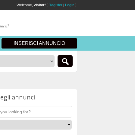
Welcome,
visitor!
[
Register
|
Login
]
unci!!
INSERISCI ANNUNCIO
egli annunci