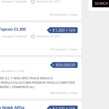
Giuseppe Comparato
Novembre 16, 2022
491 total views, 0 today
 Topcon CL300
€1,300 + IVA
Giuseppe Comparato
Novembre 16, 2022
376 total views, 0 today
€69,000.00
Novembre 15, 2022
DE O.C.T. MOD.SPECTRALIS MODULO
 MODULO GLAUCOMA PREMIUM TAVOLO,COMPUTER
ADRE ( STAMPANTE hp )
388 total views, 0 today
o Nidek AR1a
€4,100 + IVA