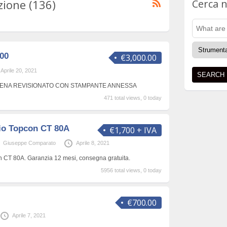
zione (136)
Cerca n
00
€3,000.00
Aprile 20, 2021
PENA REVISIONATO CON STAMPANTE ANNESSA
471 total views, 0 today
io Topcon CT 80A
€1,700 + IVA
Giuseppe Comparato
Aprile 8, 2021
n CT 80A. Garanzia 12 mesi, consegna gratuita.
5956 total views, 0 today
€700.00
Aprile 7, 2021