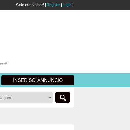
Welcome,
visitor!
[
Register
|
Login
]
unci!!
INSERISCI ANNUNCIO