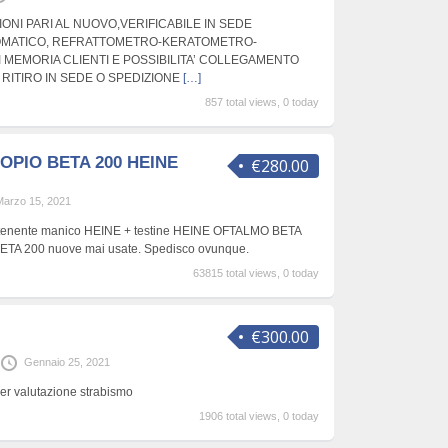
ONI PARI AL NUOVO,VERIFICABILE IN SEDE
MATICO, REFRATTOMETRO-KERATOMETRO-
 MEMORIA CLIENTI E POSSIBILITA’ COLLEGAMENTO
 RITIRO IN SEDE O SPEDIZIONE
[…]
857 total views, 0 today
PIO BETA 200 HEINE
€280.00
Marzo 15, 2021
ntenente manico HEINE + testine HEINE OFTALMO BETA
TA 200 nuove mai usate. Spedisco ovunque.
63815 total views, 0 today
€300.00
Gennaio 25, 2021
r valutazione strabismo
1906 total views, 0 today