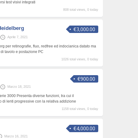
i test visivi integrati
808 total views, 0 today
Heidelberg
€3,000.00
Aprile 7, 2021
g per retinografie, fluo, redfree ed indocianica datato ma
di tavolo e postazione PC
1026 total views, 0 today
€900.00
Marzo 18, 2021
rie 3000 Presenta diverse funzioni, tra cui il
di lenti progressive con la relativa addizione
1158 total views, 0 today
€4,000.00
Marzo 16, 2021