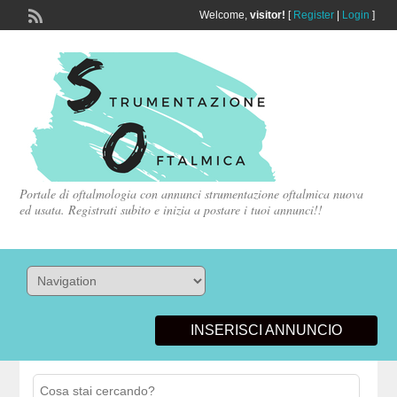
Welcome,
visitor!
[
Register
|
Login
]
Portale di oftalmologia con annunci strumentazione oftalmica nuova
ed usata. Registrati subito e inizia a postare i tuoi annunci!!
INSERISCI ANNUNCIO