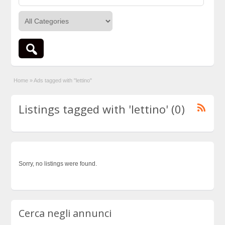
Home
»
Ads tagged with "lettino"
Listings tagged with 'lettino' (0)
Sorry, no listings were found.
Cerca negli annunci