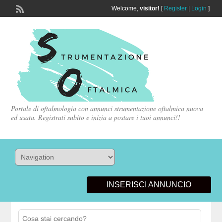
Welcome,
visitor!
[
Register
|
Login
]
Portale di oftalmologia con annunci strumentazione oftalmica nuova
ed usata. Registrati subito e inizia a postare i tuoi annunci!!
INSERISCI ANNUNCIO