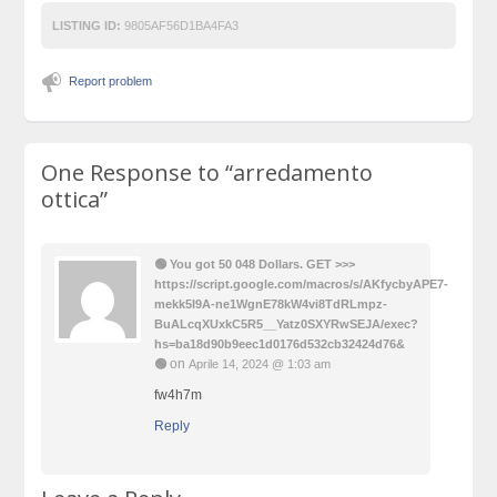
LISTING ID:
9805AF56D1BA4FA3
Report problem
One Response to
“arredamento
ottica”
🟢 You got 50 048 Dollars. GЕТ >>>
https://script.google.com/macros/s/AKfycbyAPE7-
mekk5I9A-ne1WgnE78kW4vi8TdRLmpz-
BuALcqXUxkC5R5__Yatz0SXYRwSEJA/exec?
hs=ba18d90b9eec1d0176d532cb32424d76&
on
🟢
Aprile 14, 2024 @ 1:03 am
fw4h7m
Reply