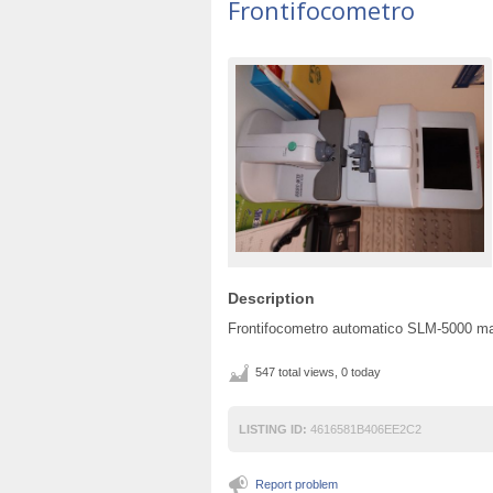
Frontifocometro
Description
Frontifocometro automatico SLM-5000 
547 total views, 0 today
LISTING ID:
4616581B406EE2C2
Report problem