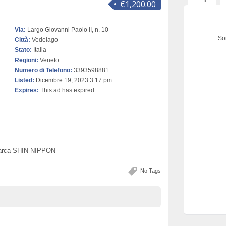
€1,200.00
Via:
Largo Giovanni Paolo II, n. 10
Sor
Città:
Vedelago
Stato:
Italia
Regioni:
Veneto
Numero di Telefono:
3393598881
Listed:
Dicembre 19, 2023 3:17 pm
Expires:
This ad has expired
marca SHIN NIPPON
No Tags