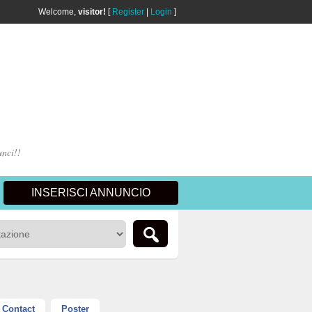
Welcome,
visitor!
[
Register
|
Login
]
unci!!
INSERISCI ANNUNCIO
Contact
Poster