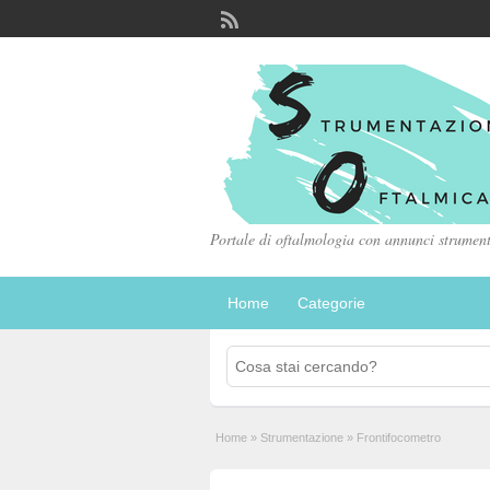
Portale di oftalmologia con annunci strumenta
Home
Categorie
Home
»
Strumentazione
»
Frontifocometro