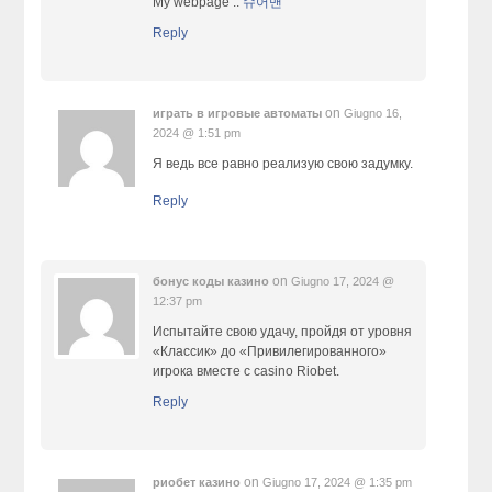
My webpage ::
슈어맨
Reply
on
играть в игровые автоматы
Giugno 16,
2024 @ 1:51 pm
Я ведь все равно реализую свою задумку.
Reply
on
бонус коды казино
Giugno 17, 2024 @
12:37 pm
Испытайте свою удачу, пройдя от уровня
«Классик» до «Привилегированного»
игрока вместе с casino Riobet.
Reply
on
риобет казино
Giugno 17, 2024 @ 1:35 pm