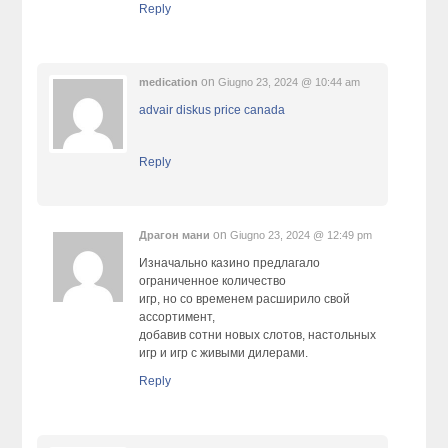
Reply
on
medication
Giugno 23, 2024 @ 10:44 am
advair diskus price canada
Reply
on
Драгон мани
Giugno 23, 2024 @ 12:49 pm
Изначально казино предлагало
ограниченное количество
игр, но со временем расширило свой
ассортимент,
добавив сотни новых слотов, настольных
игр и игр с живыми дилерами.
Reply