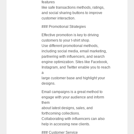
features
like safe transactions methods, ratings,
and social sharing buttons to improve
customer interaction.
### Promotional Strategies
Effective promotion is key to driving
customers to your t-shirt shop.
Use different promotional methods,
including social media, email marketing,
partnering with influencers, and search
engine optimization. Sites like Facebook,
Instagram, and Twitter enable you to reach
a
large customer base and highlight your
designs.
Email campaigns is a great method to
engage with your audience and inform
them
about latest designs, sales, and
forthcoming collections.
Collaborating with influencers can also
help in accessing new clients.
### Customer Service