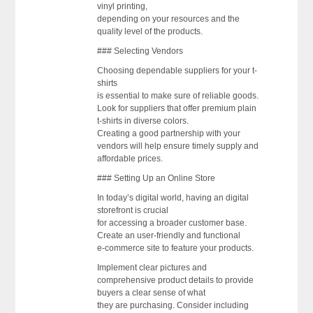
vinyl printing,
depending on your resources and the
quality level of the products.
### Selecting Vendors
Choosing dependable suppliers for your t-
shirts
is essential to make sure of reliable goods.
Look for suppliers that offer premium plain
t-shirts in diverse colors.
Creating a good partnership with your
vendors will help ensure timely supply and
affordable prices.
### Setting Up an Online Store
In today’s digital world, having an digital
storefront is crucial
for accessing a broader customer base.
Create an user-friendly and functional
e-commerce site to feature your products.
Implement clear pictures and
comprehensive product details to provide
buyers a clear sense of what
they are purchasing. Consider including