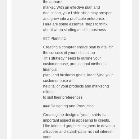
the apparel
market. With an effective plan and
dedication, your t-shirt shop may prosper
and grow into a profitable enterprise.
Here are some essential steps to think
about when starting a t-shirt business.
### Planning
Creating a comprehensive plan is vital for
the success of your t-shirt shop.
This strategy needs to outline your
customer base, promotional methods,
financial
plan, and business goals. Identifying your
customer base will
help tailor your products and marketing
efforts
to suit their preferences.
### Designing and Producing
Creating the design of your t-shirts is a
important aspect in appealing to clients.
Hire talented graphic designers to develop
attractive and stylish patterns that interest
your