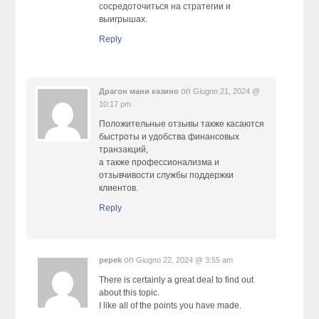
сосредоточиться на стратегии и
выигрышах.
Reply
on
Драгон мани казино
Giugno 21, 2024 @
10:17 pm
Положительные отзывы также касаются
быстроты и удобства финансовых
транзакций,
а также профессионализма и
отзывчивости службы поддержки
клиентов.
Reply
on
pepek
Giugno 22, 2024 @ 3:55 am
There is certainly a great deal to find out
about this topic.
I like all of the points you have made.