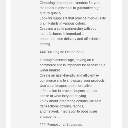
Choosing dependable vendors for your
materials is essential to guarantee high-
quality quality.
Look for suppliers that provide high-quality
plain t-shirts in various colors.
Creating a solid partnership with your
manufacturers is important to
ensure on-time delivery and affordable
pricing.
### Building an Online Shop
In today’s internet age, having an e-
commerce site is important for accessing a
wider market.
Create an user-friendly and efficient e-
commerce site to showcase your products.
Use clear images and informative
information to provide buyers a better
sense of what they are buying.
Think about integrating options like safe
transactions options, ratings,
and network integration to boost user
engagement.
### Promotional Strategies