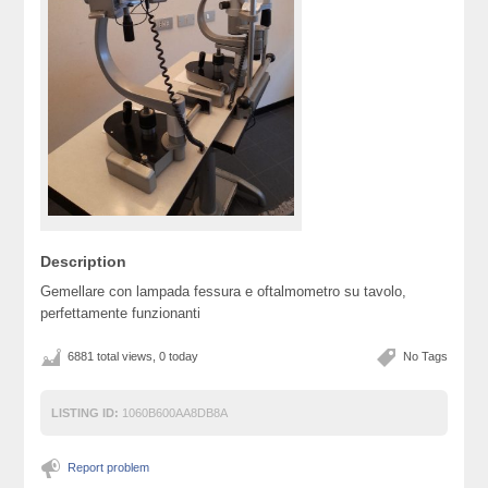
Description
Gemellare con lampada fessura e oftalmometro su tavolo,
perfettamente funzionanti
6881 total views, 0 today
No Tags
LISTING ID:
1060B600AA8DB8A
Report problem