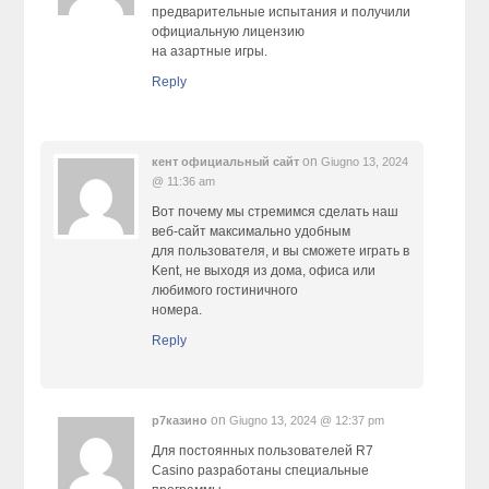
предварительные испытания и получили
официальную лицензию
на азартные игры.
Reply
on
кент официальный сайт
Giugno 13, 2024
@ 11:36 am
Вот почему мы стремимся сделать наш
веб-сайт максимально удобным
для пользователя, и вы сможете играть в
Kent, не выходя из дома, офиса или
любимого гостиничного
номера.
Reply
on
р7казино
Giugno 13, 2024 @ 12:37 pm
Для постоянных пользователей R7
Casino разработаны специальные