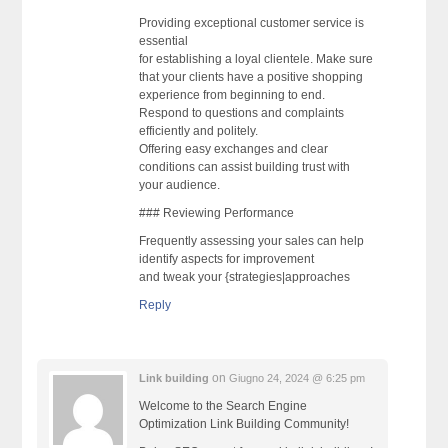
Providing exceptional customer service is
essential
for establishing a loyal clientele. Make sure
that your clients have a positive shopping
experience from beginning to end.
Respond to questions and complaints
efficiently and politely.
Offering easy exchanges and clear
conditions can assist building trust with
your audience.
### Reviewing Performance
Frequently assessing your sales can help
identify aspects for improvement
and tweak your {strategies|approaches
Reply
on
Link building
Giugno 24, 2024 @ 6:25 pm
Welcome to the Search Engine
Optimization Link Building Community!