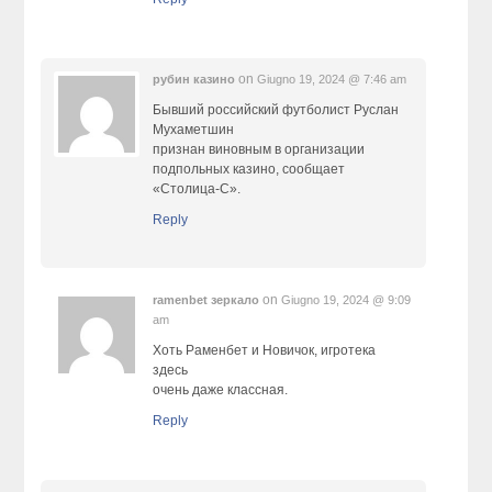
on
рубин казино
Giugno 19, 2024 @ 7:46 am
Бывший российский футболист Руслан
Мухаметшин
признан виновным в организации
подпольных казино, сообщает
«Столица-С».
Reply
on
ramenbet зеркало
Giugno 19, 2024 @ 9:09
am
Хоть Раменбет и Новичок, игротека
здесь
очень даже классная.
Reply