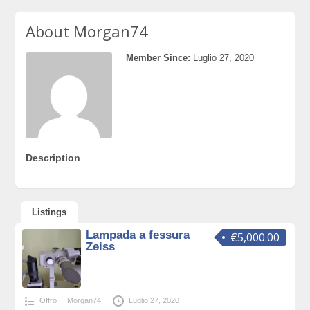
About Morgan74
Member Since:
Luglio 27, 2020
Description
Listings
Lampada a fessura
€5,000.00
Zeiss
Offro
Morgan74
Luglio 27, 2020