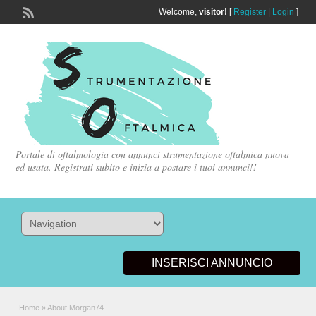
Welcome,
visitor!
[
Register
|
Login
]
Portale di oftalmologia con annunci strumentazione oftalmica nuova
ed usata. Registrati subito e inizia a postare i tuoi annunci!!
INSERISCI ANNUNCIO
Home
»
About Morgan74