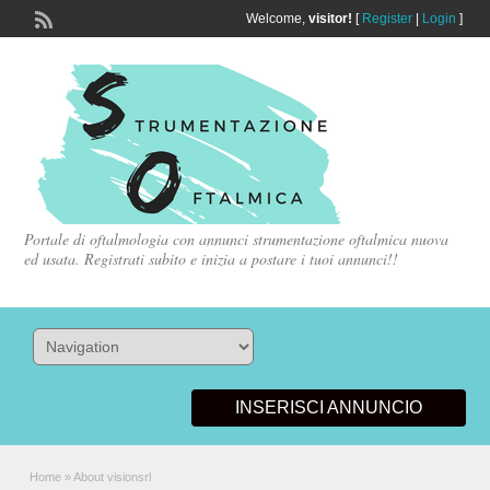
Welcome,
visitor!
[
Register
|
Login
]
Portale di oftalmologia con annunci strumentazione oftalmica nuova
ed usata. Registrati subito e inizia a postare i tuoi annunci!!
INSERISCI ANNUNCIO
Home
»
About visionsrl